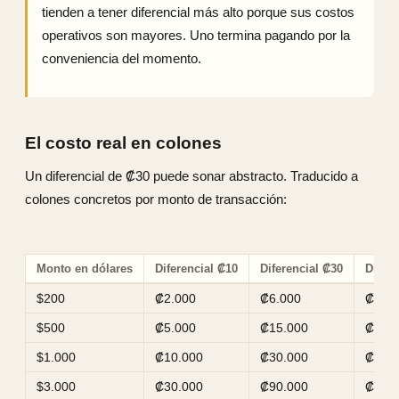
tienden a tener diferencial más alto porque sus costos
operativos son mayores. Uno termina pagando por la
conveniencia del momento.
El costo real en colones
Un diferencial de ₡30 puede sonar abstracto. Traducido a
colones concretos por monto de transacción:
Monto en dólares
Diferencial ₡10
Diferencial ₡30
Difere
$200
₡2.000
₡6.000
₡10.
$500
₡5.000
₡15.000
₡25.
$1.000
₡10.000
₡30.000
₡50.
$3.000
₡30.000
₡90.000
₡150