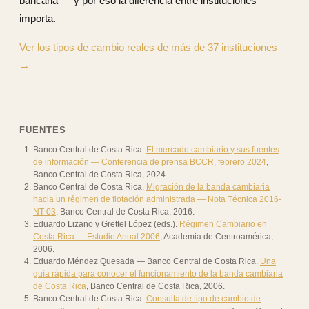
bancaria — y por eso la diferencia entre instituciones
importa.
Ver los tipos de cambio reales de más de 37 instituciones
→
FUENTES
Banco Central de Costa Rica
.
El mercado cambiario y sus fuentes
de información — Conferencia de prensa BCCR, febrero 2024
,
Banco Central de Costa Rica
,
2024
.
Banco Central de Costa Rica
.
Migración de la banda cambiaria
hacia un régimen de flotación administrada — Nota Técnica 2016-
NT-03
,
Banco Central de Costa Rica
,
2016
.
Eduardo Lizano y Grettel López (eds.)
.
Régimen Cambiario en
Costa Rica — Estudio Anual 2006
,
Academia de Centroamérica
,
2006
.
Eduardo Méndez Quesada — Banco Central de Costa Rica
.
Una
guía rápida para conocer el funcionamiento de la banda cambiaria
de Costa Rica
,
Banco Central de Costa Rica
,
2006
.
Banco Central de Costa Rica
.
Consulta de tipo de cambio de